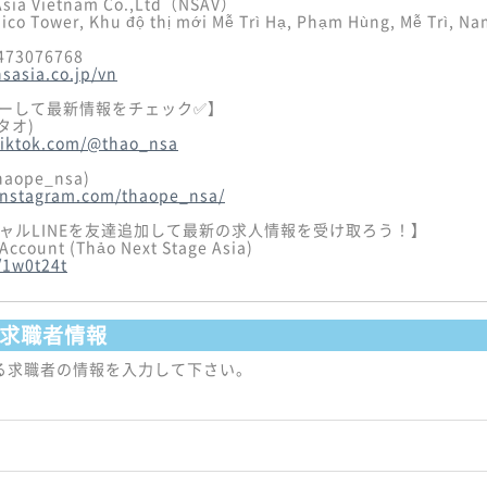
Asia Vietnam Co.,Ltd（NSAV）
ico Tower, Khu độ thị mới Mễ Trì Hạ, Phạm Hùng, Mễ Trì, Na
2473076768
nsasia.co.jp/vn
ローして最新情報をチェック✅】
tiktok.com/@thao_nsa
instagram.com/thaope_nsa/
シャルLINEを友達追加して最新の求人情報を受け取ろう！】
e/1w0t24t
求職者情報
る求職者の情報を入力して下さい。