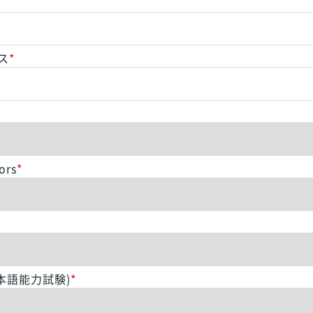
ス
*
ors
*
日本語能力試験)
*